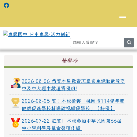
se
上中區域內容
榮譽榜
⏸
2026-08-06 恭賀本屆數資班畢業生錄取武陵高
中及中大壢中數理資優班!
2026-08-05 賀！本校榮獲「桃園市114學年度
健康促進學校輔導訪視績優學校」【特優】
2026-07-22 狂賀! 本校參加中華民國第66屆
中小學科學展覽會榮獲佳績!