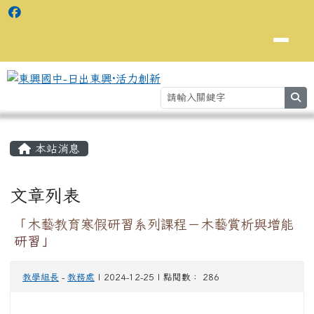
se
主內容區域
⏸
本站消息
文章列表
「木藝教育寒假研習系列課程－木藝賞析與增能
研習」
教學組長
-
教務處
| 2024-12-25 | 點閱數： 286