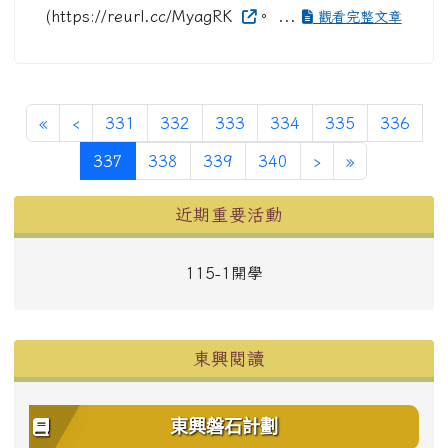
(https://reurl.cc/MyagRK
。 ...
觀看完整文章
第一頁
上一頁
«
‹
331
332
333
334
335
336
(目前頁次)
下一頁
最後頁
337
338
339
340
›
»
左邊區域內容
近期重要活動
115-1開學
東興閱讀
東興磐石計劃