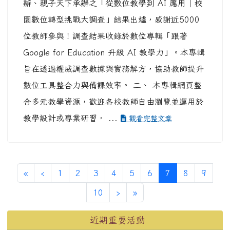
辦、親子天下承辦之「從數位教學到 AI 應用｜校
園數位轉型挑戰大調查」結果出爐，感謝近5000
位教師參與！調查結果收錄於數位專輯「跟著
Google for Education 升級 AI 教學力」。本專輯
旨在透過權威調查數據與實務解方，協助教師提升
數位工具整合力與備課效率。 二、 本專輯網頁整
合多元教學資源，歡迎各校教師自由瀏覽並運用於
教學設計或專業研習， ...
觀看完整文章
第一頁
上一頁
(目前頁次)
«
‹
1
2
3
4
5
6
7
8
9
下一頁
最後頁
10
›
»
左邊區域內容
近期重要活動