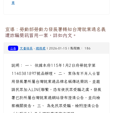
章
宣導：勞動部勞動力發展署轉知台灣就業通名義
遭詐騙簡訊冒用一案，詳如內文。
公告
文書組長
-
總務處
| 2026-01-15 | 點閱數： 186
說明： 一、 依據本府115年1月2日府勞就字第
1140381897號函辦理。 二、 案係有不肖人士冒
用發展署所屬台灣就業通品牌名稱傳送簡訊，並邀
請民眾加入LINE聯繫，恐有使民眾受騙之虞。發展
署已於所屬台灣就業通網站發布澄清公告，並向檢
察機關提告。 三、 為免民眾受騙，檢附澄清公告