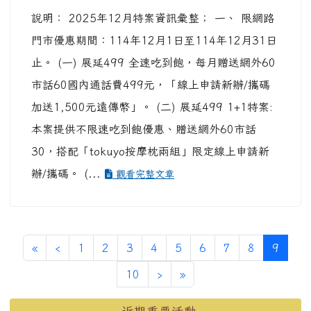
說明： 2025年12月特案資訊彙整； 一、 限網路
門市優惠期間：114年12月1日至114年12月31日
止。 (一) 展延499 全速吃到飽，每月贈送網外60
市話60國內通話費499元，「線上申請新辦/攜碼
加送1,500元遠傳幣」。 (二) 展延499 1+1特案:
本案提供不限速吃到飽優惠、贈送網外60市話
30，搭配「tokuyo按摩枕兩組」限定線上申請新
辦/攜碼。 (...
觀看完整文章
第一頁
上一頁
(目前
«
‹
1
2
3
4
5
6
7
8
9
下一頁
最後頁
10
›
»
左邊區域內容