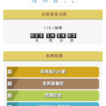
下一頁
最後頁
78
79
80
›
»
左邊區域內容
近期重要活動
115-1開學
0
2
3
1
4
2
4
0
3
0
2
3
1
4
:
2
4
:
0
3
天
時
分
秒
東興閱讀
東興磐石計劃
東興圖書館
閱讀認證