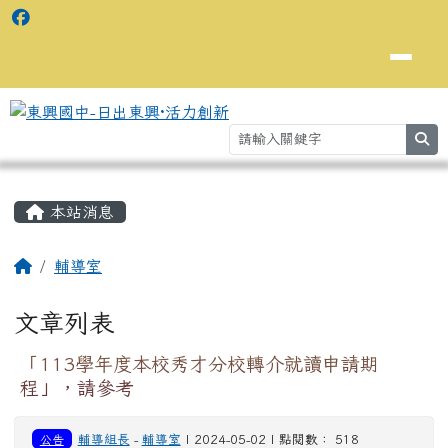
se
主內容區域
⏸
本站消息
回首頁
輔導室
文章列表
「113學年度本校秀才分校轉介就讀申請期
程」，請參考
公告
輔導組長
-
輔導室
| 2024-05-02 | 點閱數： 518