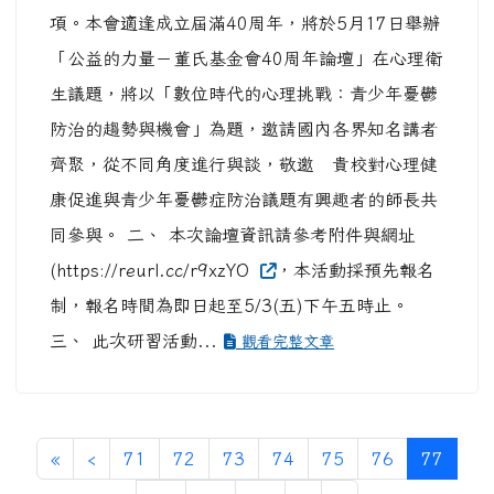
項。本會適逢成立屆滿40周年，將於5月17日舉辦
「公益的力量－董氏基金會40周年論壇」在心理衛
生議題，將以「數位時代的心理挑戰：青少年憂鬱
防治的趨勢與機會」為題，邀請國內各界知名講者
齊聚，從不同角度進行與談，敬邀 貴校對心理健
康促進與青少年憂鬱症防治議題有興趣者的師長共
同參與。 二、 本次論壇資訊請參考附件與網址
(https://reurl.cc/r9xzYO
，本活動採預先報名
制，報名時間為即日起至5/3(五)下午五時止。
三、 此次研習活動...
觀看完整文章
第一頁
上一頁
(目前
«
‹
71
72
73
74
75
76
77