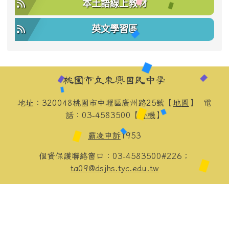
本土語線上教材
英文學習區
頁尾區域內容
桃園市立東興國民中學
地址：320048桃園市中壢區廣州路25號【
地圖
】
電
話：03-4583500【
分機
】
霸凌申訴
1953
個資保護聯絡窗口：03-4583500#226；
ta09@dsjhs.tyc.edu.tw