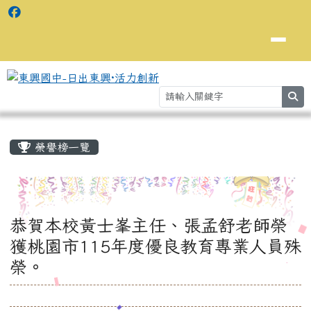
se
主內容區域
⏸
榮譽榜一覽
恭賀本校黃士峯主任、張孟舒老師榮
獲桃園市115年度優良教育專業人員殊
榮。