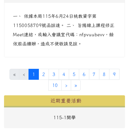
一、 依據本局115年6月24日桃教資字第
1150058709號函諒達。 二、 旨揭線上課程修正
Meet連結，或輸入會議室代碼：nfpvuubevv，餘
依前函續辦，造成不便敬請見諒。
(目前頁次)
«
‹
1
2
3
4
5
6
7
8
9
下一頁
最後頁
10
›
»
左邊區域內容
近期重要活動
115-1開學