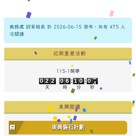
教務處 訓育組長 於 2026-06-15 發布，共有 475 人
次閱讀
左邊區域內容
近期重要活動
115-1開學
0
2
2
0
6
1
0
0
3
0
2
2
0
6
:
1
0
:
0
3
天
時
分
秒
東興閱讀
東興磐石計劃