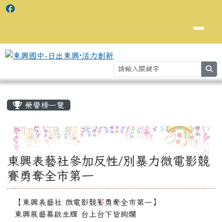
se
主內容區域
⏸
榮譽榜一覽
東興表藝社參加反性/別暴力微電影競
賽勇奪全市第一
【東興表藝社 微電影競賽勇奪全市第一】
東興展藝幕啟生輝 台上台下皆絢爛