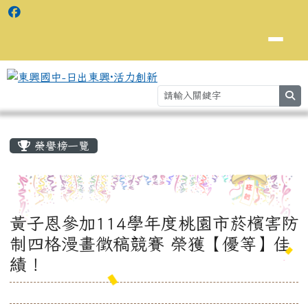
se
主內容區域
⏸
榮譽榜一覽
黃子恩參加114學年度桃園市菸檳害防
制四格漫畫徵稿競賽 榮獲【優等】佳
績！