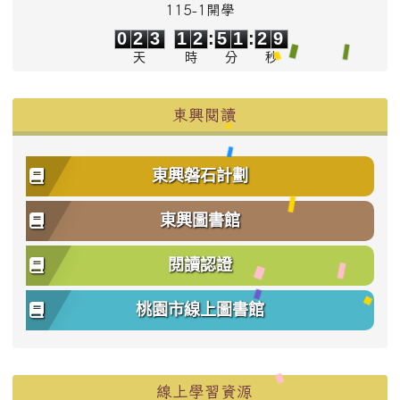
115-1開學
0
2
3
1
2
5
1
2
8
0
2
3
1
2
:
5
1
:
2
9
天
時
分
秒
東興閱讀
東興磐石計劃
東興圖書館
閱讀認證
桃園市線上圖書館
右邊區域內容
線上學習資源