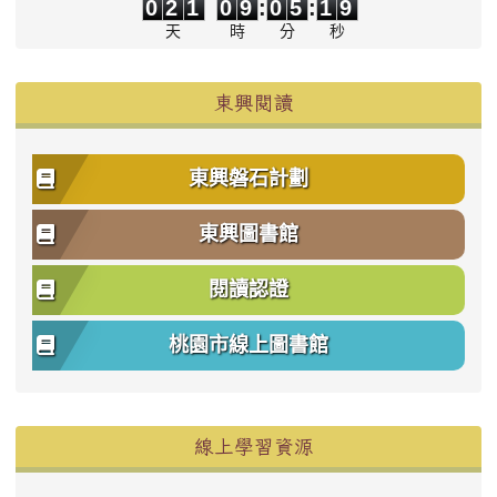
0
2
1
0
9
:
0
5
:
1
9
天
時
分
秒
東興閱讀
東興磐石計劃
東興圖書館
閱讀認證
桃園市線上圖書館
右邊區域內容
線上學習資源