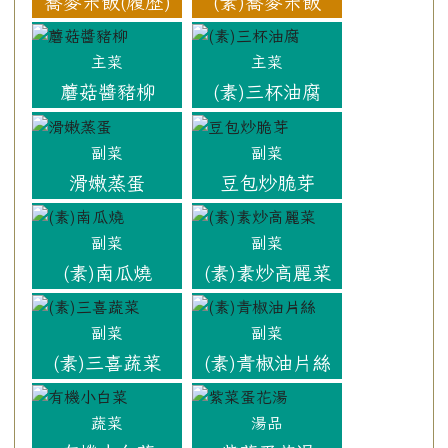
蕎麥米飯(履歷)
(素)蕎麥米飯
主菜
主菜
蘑菇醬豬柳
(素)三杯油腐
副菜
副菜
滑嫩蒸蛋
豆包炒脆芽
副菜
副菜
(素)南瓜燒
(素)素炒高麗菜
副菜
副菜
(素)三喜蔬菜
(素)青椒油片絲
蔬菜
湯品