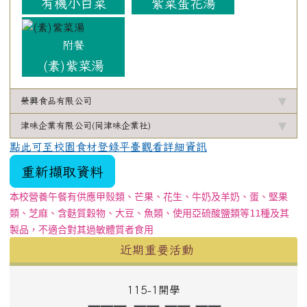
有機小白菜
紫菜蛋花湯
附餐
(素)紫菜湯
榮興食品有限公司
津味企業有限公司(同津味企業社)
點此可至校園食材登錄平臺觀看詳細資訊
重新擷取資料
本校營養午餐有供應甲殼類、芒果、花生、牛奶及羊奶、蛋、堅果
類、芝麻、含麩質穀物、大豆、魚類、使用亞硫酸鹽類等11種及其
製品，不適合對其過敏體質者食用
左邊區域內容
近期重要活動
115-1開學
0
2
1
0
9
0
5
1
9