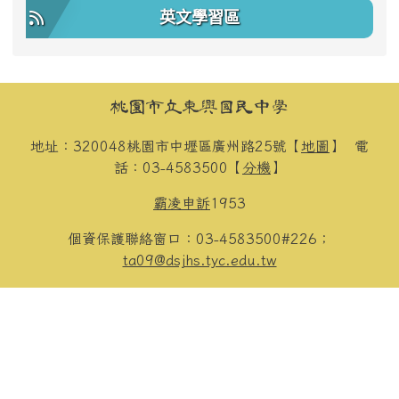
英文學習區
頁尾區域內容
桃園市立東興國民中學
地址：320048桃園市中壢區廣州路25號【
地圖
】
電
話：03-4583500【
分機
】
霸凌申訴
1953
個資保護聯絡窗口：03-4583500#226；
ta09@dsjhs.tyc.edu.tw