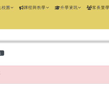
化校園
課程與教學
升學資訊
家長暨
區域
息
存在
在