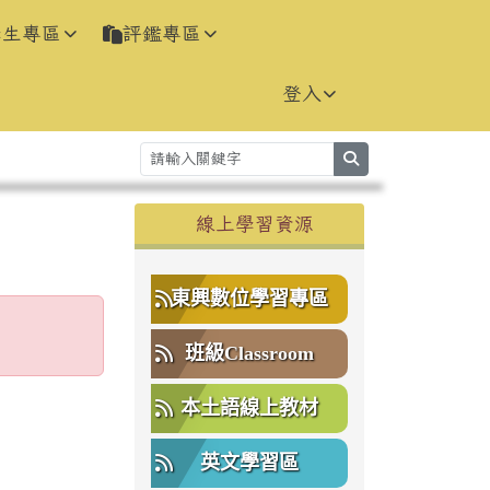
學生專區
評鑑專區
登入
search
右邊區域內容
線上學習資源
⏸
東興數位學習專區
班級Classroom
本土語線上教材
英文學習區