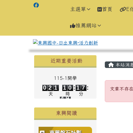
主選單
首頁
E
推薦網站
左邊區域內容
主內容
近期重要活動
本站消
115-1開學
0
2
1
1
0
1
7
文章不
0
2
1
1
0
:
1
7
:
文章不存
4
9
天
時
分
4
9
秒
東興閱讀