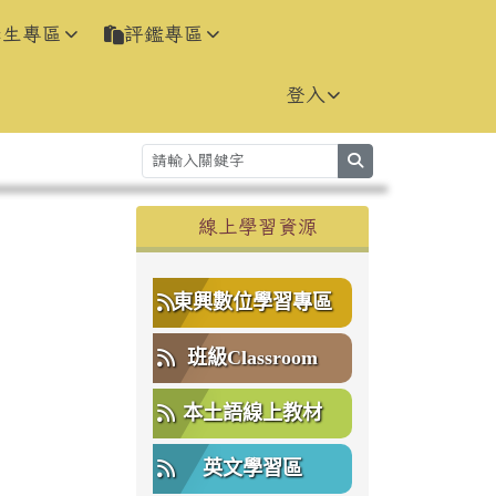
學生專區
評鑑專區
登入
search
右邊區域內容
線上學習資源
⏸
東興數位學習專區
班級Classroom
本土語線上教材
英文學習區