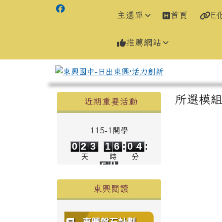
主選單
首頁
E
推薦網站
左邊區域內容
主內容
所選模
近期重要活動
115-1開學
0
2
3
1
6
0
4
0
2
3
1
6
:
0
4
:
5
0
天
時
分
5
0
秒
東興閱讀