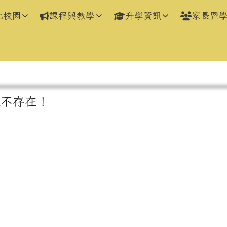
化校園
課程與教學
升學資訊
家長暨
區域
組不存在！