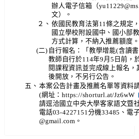
辦人電子信箱（yu11229@ms.t
文）。
２、
依國民教育法第11條之規定
國立學校附設國中、國小部
方式計算，不納入推薦額度
(二)
自行報名：「教學增能(含讀書
教師自行於114年9月5日前
閱課程資訊並完成線上報名，
後開放，不另行公告。
五、
本案公告計畫及推薦名單等資料
(網址：https://shorturl.at/Jz6wW
請逕洽國立中央大學客家語文暨
電話03-4227151分機33485、電子信
@gmail.com。