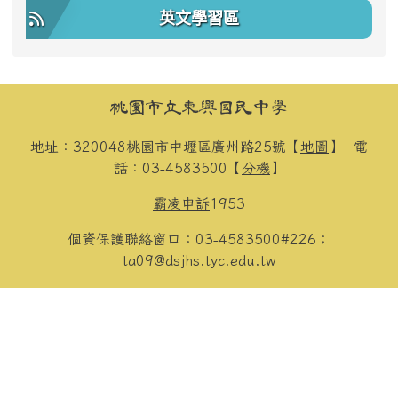
英文學習區
頁尾區域內容
桃園市立東興國民中學
地址：320048桃園市中壢區廣州路25號【
地圖
】
電
話：03-4583500【
分機
】
霸凌申訴
1953
個資保護聯絡窗口：03-4583500#226；
ta09@dsjhs.tyc.edu.tw