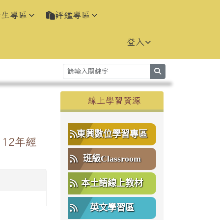
學生專區
評鑑專區
登入
search
右邊區域內容
線上學習資源
⏸
東興數位學習專區
12年經
班級Classroom
本土語線上教材
英文學習區