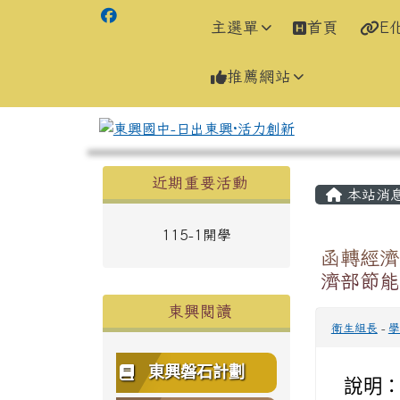
主選單
首頁
E
推薦網站
左邊區域內容
主內容
近期重要活動
本站消
115-1開學
函轉經濟
濟部節能
東興閱讀
衛生組長
-
學
東興磐石計劃
說明