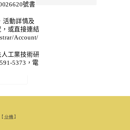
026620號書
止，活動詳情及
覽，或直接連結
trar/Account/
法人工業技術研
91-5373，電
0【
分機
】