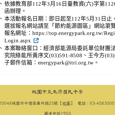
、
依據教育部112年3月16日臺教資(六)字第1120
函辦理。
、
本活動報名日期：即日起至112年5月31日
選拔報名網站請至「節約能源園區」網站瀏
報名網址：https://top.energypark.org.tw/Regis
Login.aspx
、
本案聯絡窗口：經濟部能源局委託單位財團
究院綠能所黃序文(03)591-8508、王今方(03)5
子郵件信箱：energypark@itri.org.tw。
桃園市立東興國民中學
20048桃園市中壢區廣州路25號【
地圖
】
電話：03-458350
霸凌申訴
1953