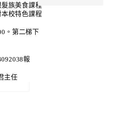
銀髮族美食課程
對本校特色課程
:00。第二梯下
92038報
芳君主任