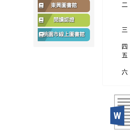
二
東興圖書館
閱讀認證
三
桃園市線上圖書館
四
五
六