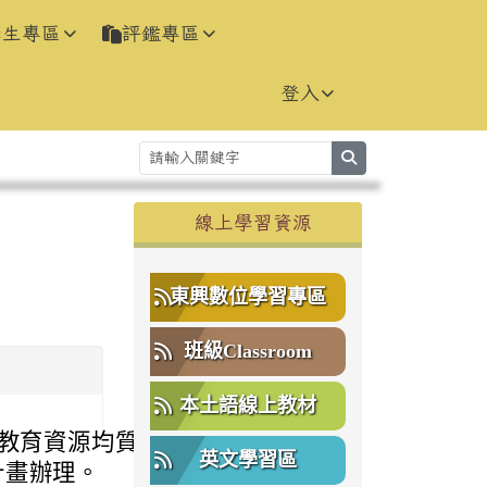
學生專區
評鑑專區
登入
search
右邊區域內容
線上學習資源
⏸
東興數位學習專區
班級Classroom
本土語線上教材
區教育資源均質
英文學習區
計畫辦理。