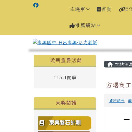
主選單
首頁
E
推薦網站
左邊區域內容
主內容
近期重要活動
本站消
115-1開學
方曙商工
資料組長
-
輔
東興閱讀
一
東興磐石計劃