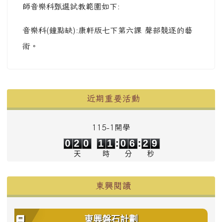
師音樂科甄選試教範圍如下:
音樂科(鐘點缺):康軒版七下第六課 聲部競逐的藝
術。
左邊區域內容
近期重要活動
115-1開學
0
2
0
1
1
0
6
2
9
0
2
0
1
1
:
0
6
:
2
9
天
時
分
秒
東興閱讀
東興磐石計劃