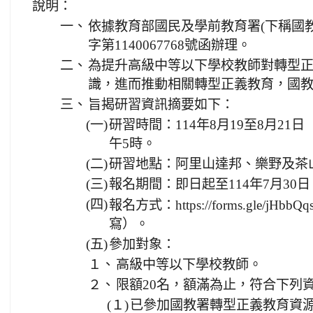
說明：
一、
依據教育部國民及學前教育署(下稱國教署
字第1140067768號函辦理。
二、
為提升高級中等以下學校教師對轉型
識，進而推動相關轉型正義教育，國
三、
旨揭研習資訊摘要如下：
(一)
研習時間：114年8月19至8月2
午5時。
(二)
研習地點：阿里山達邦、樂野及茶
(三)
報名期間：即日起至114年7月30
(四)
報名方式：https://forms.gle/jHbbQq
寫）。
(五)
參加對象：
１、
高級中等以下學校教師。
２、
限額20名，額滿為止，符合下列
(１)
已參加國教署轉型正義教育資源