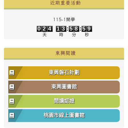
左邊區域內容
近期重要活動
115-1開學
0
2
4
1
3
5
8
5
9
0
2
4
1
3
:
5
8
:
5
9
天
時
分
秒
東興閱讀
東興磐石計劃
東興圖書館
閱讀認證
桃園市線上圖書館