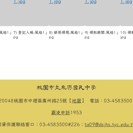
風格1.j
7) 登記入帳-風格1.j
8) 郵局領現-風格1.j
9) 領取期間-風格1.j
10) 
pg
pg
pg
jpg
桃園市立東興國民中學
20048桃園市中壢區廣州路25號【
地圖
】
電話：03-458350
霸凌申訴
1953
個資保護聯絡窗口：03-4583500#226；
ta09@dsjhs.tyc.edu.