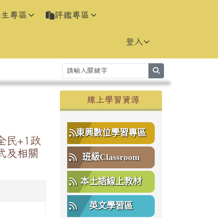
學生專區
評鑑專區
登入
search
右邊區域內容
線上學習資源
⏸
東興數位學習專區
民+1政
式及相關
班級Classroom
本土語線上教材
英文學習區