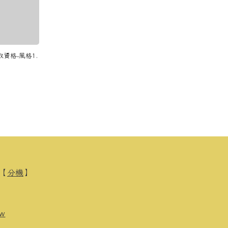
領取資格-風格1.
0【
分機
】
tw