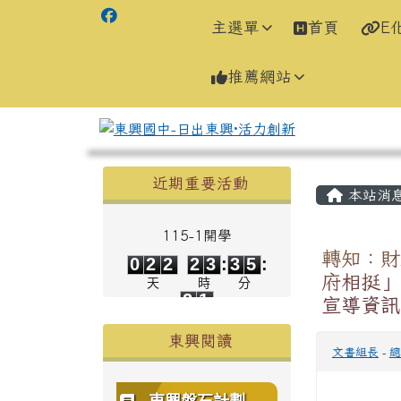
主選單
首頁
E
推薦網站
左邊區域內容
主內容
近期重要活動
本站消
115-1開學
0
2
2
2
3
3
5
轉知：財
0
2
2
2
3
:
3
5
:
2
1
府相挺」
天
時
分
2
1
宣導資訊
秒
東興閱讀
文書組長
-
總