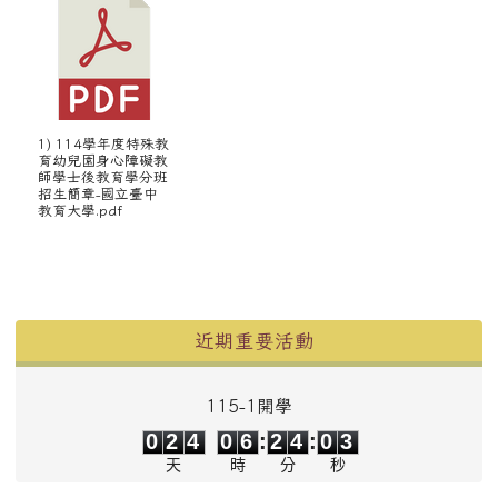
1) 114學年度特殊教
育幼兒園身心障礙教
師學士後教育學分班
招生簡章-國立臺中
教育大學.pdf
左邊區域內容
近期重要活動
115-1開學
0
2
4
0
6
2
4
0
2
0
2
4
0
6
:
2
4
:
0
3
天
時
分
秒