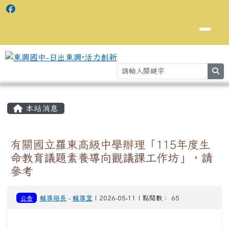
se
主內容區域
⏸
本站消息
有關國立羅東高級中學辦理「115年度生
命教育議題素養導向觀議課工作坊」，請
參考
公告
輔導組長
-
輔導室
| 2026-05-11 | 點閱數： 65