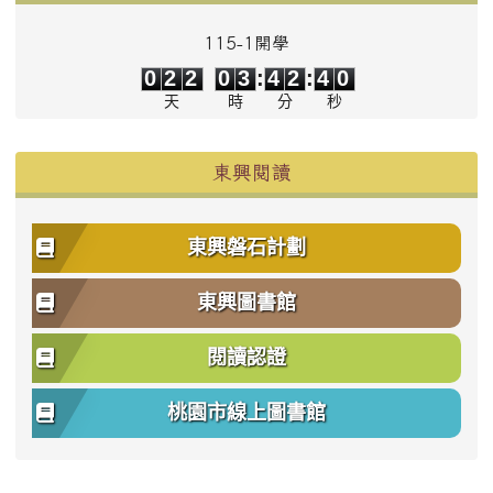
115-1開學
0
2
2
0
3
4
2
4
0
0
2
2
0
3
:
4
2
:
4
0
天
時
分
秒
東興閱讀
東興磐石計劃
東興圖書館
閱讀認證
桃園市線上圖書館