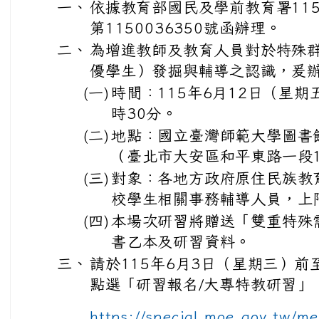
一、
依據教育部國民及學前教育署115
第1150036350號函辦理。
二、
為增進教師及教育人員對於特殊
優學生）發掘與輔導之認識，爰
(一)
時間：115年6月12日（星期
時30分。
(二)
地點：國立臺灣師範大學圖書館
（臺北市大安區和平東路一段1
(三)
對象：各地方政府原住民族教
校學生相關事務輔導人員，上
(四)
本場次研習將贈送「雙重特殊
書乙本及研習資料。
三、
請於115年6月3日（星期三）
點選「研習報名/大專特教研習」
https://special.moe.gov.tw/m