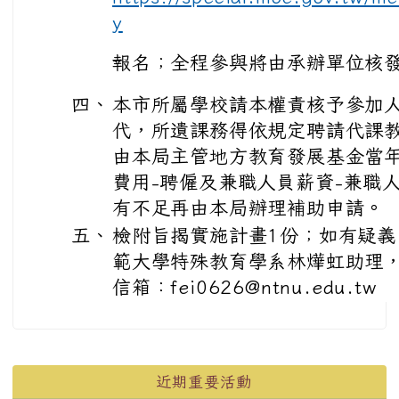
y
報名；全程參與將由承辦單位核發
四、
本市所屬學校請本權責核予參加
代，所遺課務得依規定聘請代課
由本局主管地方教育發展基金當年
費用-聘僱及兼職人員薪資-兼職
有不足再由本局辦理補助申請。
五、
檢附旨揭實施計畫1份；如有疑
範大學特殊教育學系林燁虹助理，電話
信箱：fei0626@ntnu.edu.tw
左邊區域內容
近期重要活動