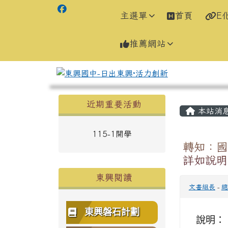
主選單
首頁
E
推薦網站
左邊區域內容
主內容
近期重要活動
本站消
115-1開學
轉知：國立
詳如說明
東興閱讀
文書組長
-
總
東興磐石計劃
說明：