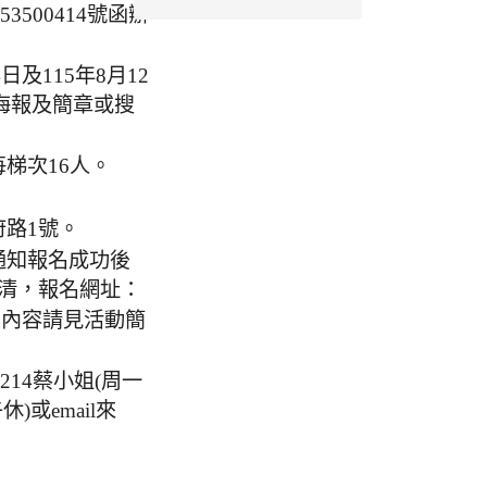
500414號函辦
及115年8月12
動海報及簡章或搜
梯次16人。
。
路1號。
通知報名成功後
清，報名網址：
動內容請見活動簡
5214蔡小姐(周一
)或email來