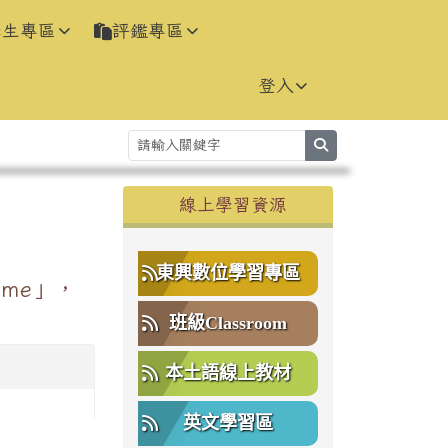
學生專區
評鑑專區
登入
search
右邊區域內容
線上學習資源
⏸
東興數位學習專區
ime」，
班級Classroom
本土語線上教材
英文學習區