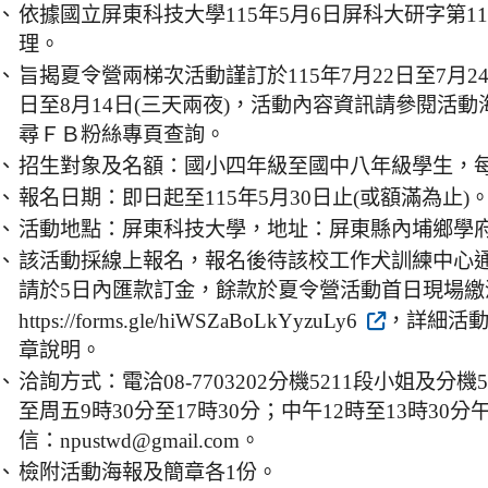
、
依據國立屏東科技大學115年5月6日屏科大研字第1153
理。
、
旨揭夏令營兩梯次活動謹訂於115年7月22日至7月24日
日至8月14日(三天兩夜)，活動內容資訊請參閱活
尋ＦＢ粉絲專頁查詢。
、
招生對象及名額：國小四年級至國中八年級學生，每
、
報名日期：即日起至115年5月30日止(或額滿為止)
、
活動地點：屏東科技大學，地址：屏東縣內埔鄉學府
、
該活動採線上報名，報名後待該校工作犬訓練中心
請於5日內匯款訂金，餘款於夏令營活動首日現場繳
https://forms.gle/hiWSZaBoLkYyzuLy6
，詳細活
章說明。
、
洽詢方式：電洽08-7703202分機5211段小姐及分機
至周五9時30分至17時30分；中午12時至13時30分午休
信：npustwd@gmail.com。
、
檢附活動海報及簡章各1份。