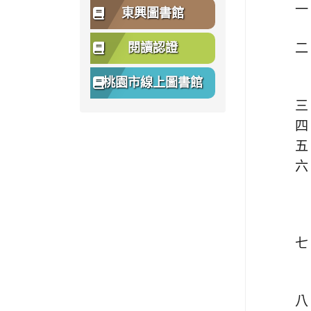
一
東興圖書館
閱讀認證
二
桃園市線上圖書館
三
四
五
六
七
八