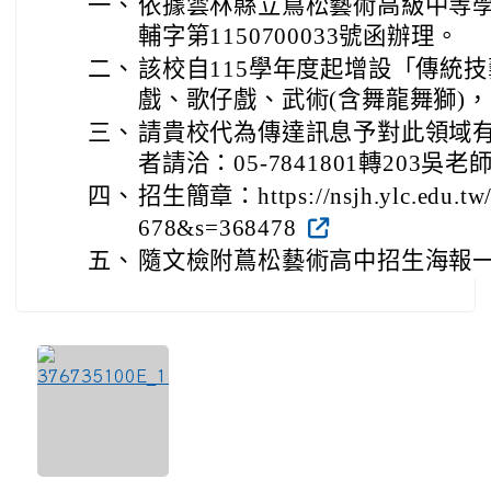
一、
依據雲林縣立蔦松藝術高級中等學校
輔字第1150700033號函辦理。
二、
該校自115學年度起增設「傳統技
戲、歌仔戲、武術(含舞龍舞獅)
三、
請貴校代為傳達訊息予對此領域
者請洽：05-7841801轉203吳
四、
招生簡章：https://nsjh.ylc.edu.tw/
678&s=368478
五、
隨文檢附蔦松藝術高中招生海報