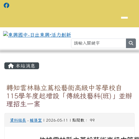
se
主內容區域
⏸
本站消息
轉知雲林縣立蔦松藝術高級中等學校自
115學年度起增設「傳統技藝科(班)」並辦
理招生一案
資料組長
-
輔導室
| 2026-05-11 | 點閱數： 99