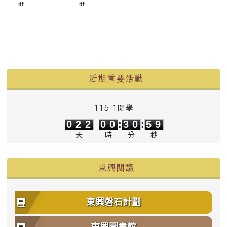
df
df
左邊區域內容
近期重要活動
115-1開學
0
2
2
0
0
3
0
5
9
0
2
2
0
0
:
3
0
:
5
9
天
時
分
秒
東興閱讀
東興磐石計劃