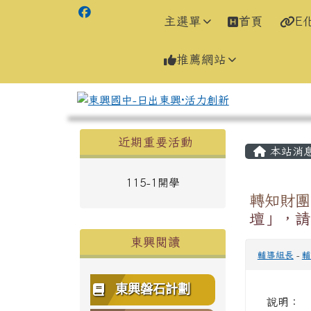
主選單
首頁
E
推薦網站
左邊區域內容
主內容
近期重要活動
本站消
115-1開學
轉知財團
壇」，請
東興閱讀
輔導組長
-
輔
東興磐石計劃
說明：