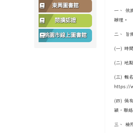
東興圖書館
一、 依
閱讀認證
辦理。
二、 旨
桃園市線上圖書館
(一) 
(二) 
(三) 
https://
(四) 
穎，聯絡電
三、 檢