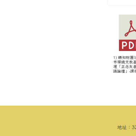
1) 轉知財
市禪繞文教
理「正念友
議論壇」-課程
頁尾區域內容
地址：3