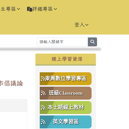
學生專區
評鑑專區
登入
search
右邊區域內容
線上學習資源
⏸
東興數位學習專區
市倡議論
班級Classroom
本土語線上教材
英文學習區