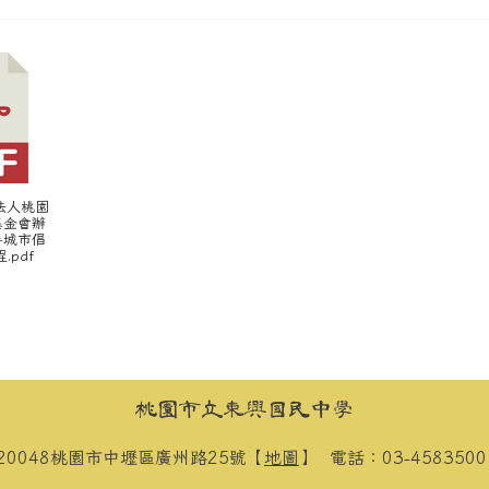
團法人桃園
基金會辦
善城市倡
.pdf
桃園市立東興國民中學
20048桃園市中壢區廣州路25號【
地圖
】
電話：03-458350