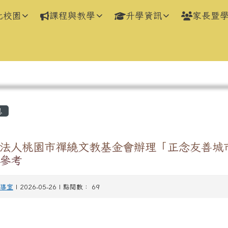
化校園
課程與教學
升學資訊
家長暨
區域
息
法人桃園市禪繞文教基金會辦理「正念友善城
參考
導室
| 2026-05-26 | 點閱數： 69