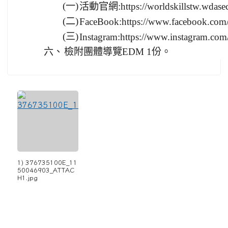
(一)
活動官網:https://worldskillstw.wdase
(二)
FaceBook:https://www.facebook.
(三)
Instagram:https://www.instagram.com
六、
檢附團體導覽EDM 1份。
1) 376735100E_11
50046903_ATTAC
H1.jpg