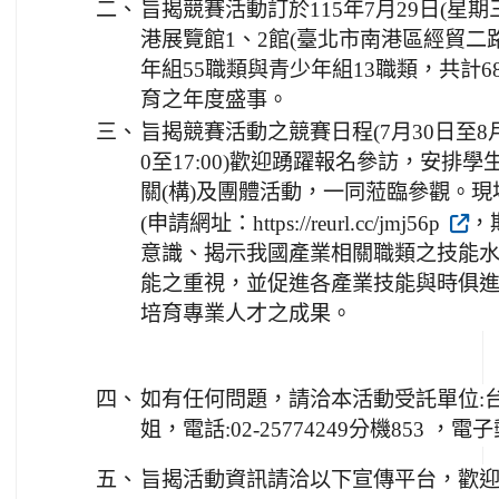
二、
旨揭競賽活動訂於115年7月29日(星期
港展覽館1、2館(臺北市南港區經貿二路
年組55職類與青少年組13職類，共計
育之年度盛事。
三、
旨揭競賽活動之競賽日程(7月30日至8
0至17:00)歡迎踴躍報名參訪，安排
關(構)及團體活動，一同蒞臨參觀。現
(申請網址：https://reurl.cc/jmj56p
，
意識、揭示我國產業相關職類之技能
能之重視，並促進各產業技能與時俱
培育專業人才之成果。
四、
如有任何問題，請洽本活動受託單位:
姐，電話:02-25774249分機853 ，電子郵件:g
五、
旨揭活動資訊請洽以下宣傳平台，歡