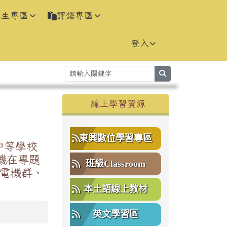
學生專區
評鑑專區
登入
search
右邊區域內容
線上學習資源
⏸
東興數位學習專區
中等學校
機在專題
班級Classroom
電機群、
本土語線上教材
英文學習區