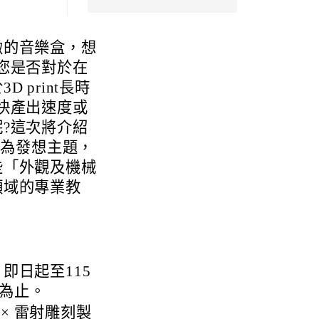
緻的音樂盒，想
您是否對於在
print長時
快產出速度或
?這次將介紹
盒」為發想主題，
些「外觀及機械
領域的專業教
即日起至115
滿為止。
 × 雷射雕刻製