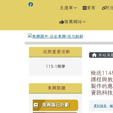
主選單
首頁
E
推薦網站
左邊區域內容
主內容
近期重要活動
本站消
115-1開學
檢送11
課程與教
製作的應
東興閱讀
資訊科技
東興磐石計劃
資料組長
-
輔