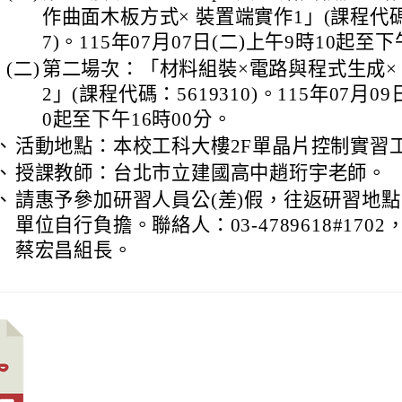
作曲面木板方式× 裝置端實作1」(課程代碼：
7)。115年07月07日(二)上午9時10起至下
(二)
第二場次：「材料組裝×電路與程式生成×
2」(課程代碼：5619310)。115年07月09
0起至下午16時00分。
、
活動地點：本校工科大樓2F單晶片控制實習
、
授課教師：台北市立建國高中趙珩宇老師。
、
請惠予參加研習人員公(差)假，往返研習地
單位自行負擔。聯絡人：03-4789618#170
蔡宏昌組長。