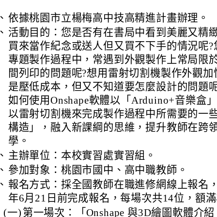
、
依據桃園市立楊梅高中技高精進計畫辦理。
、
活動目的：您是否有在書局中看到美麗又精
買來當作紀念或送人但又買不下手的情況呢?
專題製作過程中，常遇到外觀製作上常局限於3D 
間列印的問題呢?想用雷射切割機製作外觀加
是壓低成本，但又不知道要怎麼設計的問題呢
如何使用Onshape軟體以「Arduino+音樂
以雷射切割機來完成製作過程中所需要的一
構造」，融入新課綱的思維，提升教師在跨
學。
、
主辦單位：本校實習處實習組。
、
參加對象：桃園市國中、高中職教師。
、
報名方式：採全國教師在職進修網線上報名，
年6月21日前完成報名，每場次共14位，額
(一)
第一場次：「Onshape 與3D繪圖軟體介紹