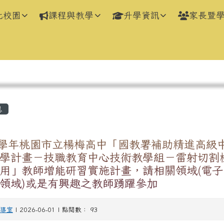
化校園
課程與教學
升學資訊
家長暨
區域
息
4學年桃園市立楊梅高中「國教署補助精進高級
學計畫－技職教育中心技術教學組－雷射切割
用」教師增能研習實施計畫，請相關領域(電子
領域)或是有興趣之教師踴躍參加
導室
| 2026-06-01 | 點閱數： 93