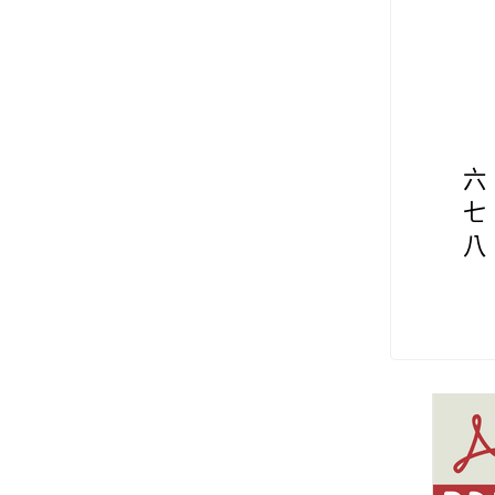
六
七
八