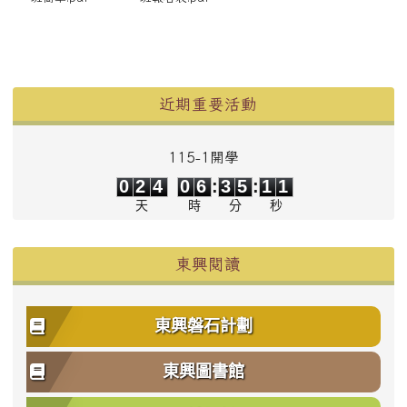
左邊區域內容
近期重要活動
115-1開學
0
2
4
0
6
3
5
1
1
0
2
4
0
6
:
3
5
:
1
1
天
時
分
秒
東興閱讀
東興磐石計劃
東興圖書館