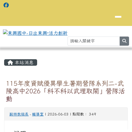
se
主內容區域
⏸
本站消息
115年度資賦優異學生暑期營隊系列二-武
陵高中2026「科不科以武理取鬧」營隊活
動
副特教組長
-
輔導室
| 2026-06-03 | 點閱數： 349