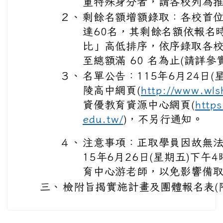
重特殊身分者，請各校列為
２、
剩餘名額增額錄取：各校首
達60名，其剩餘名額依報名
比」高低排序，依序錄取各校
至總額滿 60 名為止(請詳
３、
名單公告：115年6月24日
陵高中網頁(
http://www.wls
資優教育資源中心網頁(
https
edu.tw/
)，不另行通知。
４、
注意事項：正取學員因故無法
15年6月26日(星期五)下
育中心游老師，以免影響備
三、
檢附旨揭實施計畫及團體報名表(