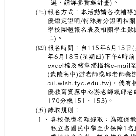
選，請詳參實施計畫)。
(三)
報名方式：本活動請各校輔導
優鑑定證明/特殊身分證明相
學校團體報名表及相關學生數
二)。
(四)
報名時間：自115年6月15日(
年6月18日(星期四)下午4
excel檔及核章掃描檔e-ma
(武陵高中)游老師或邱老師彙辦(e-
ail.wlsh.tyc.edu.tw
優教育資源中心游老師或邱老師(
170分機151、153)。
(五)
錄取規則：
１、
各校保障名額錄取：為確保
私立各國民中學至少保障1名