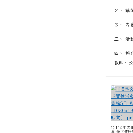
２、 講
３、 內
三、 活
四、 報名網
教師、公
1) 115年
書_線下實體