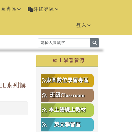
學生專區
評鑑專區
登入
search
右邊區域內容
線上學習資源
⏸
東興數位學習專區
EL系列講
班級Classroom
本土語線上教材
英文學習區