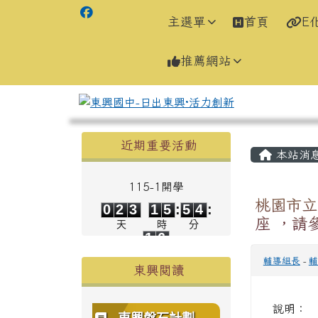
主選單
首頁
E
推薦網站
左邊區域內容
主內容
近期重要活動
本站消
115-1開學
0
2
3
1
5
5
4
桃園市立
0
2
3
1
5
:
5
4
:
1
6
座 ，請
天
時
分
1
6
秒
輔導組長
-
輔
東興閱讀
說明：