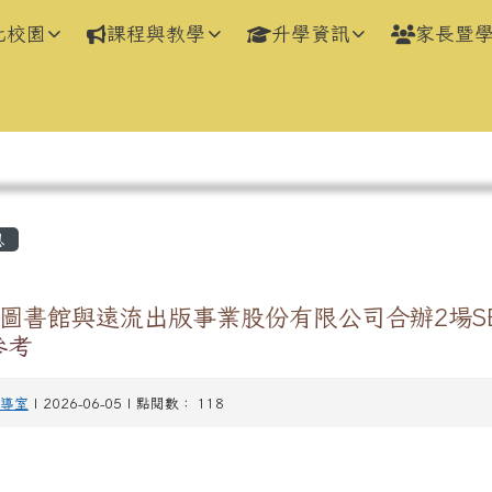
化校園
課程與教學
升學資訊
家長暨
區域
息
圖書館與遠流出版事業股份有限公司合辦2場S
參考
導室
| 2026-06-05 | 點閱數： 118