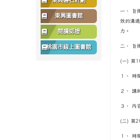
東興磐石計劃
一、 旨
東興圖書館
效的溝通
閱讀認證
力。
二、 旨
桃園市線上圖書館
(一) 
１、 時
２、 講
３、 內
(二) 
１、 時