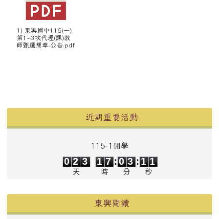
1) 東興國中115(一)
第1~3次代理(課)教
師甄選簡章-公告.pdf
左邊區域內容
近期重要活動
115-1開學
0
2
3
1
7
0
3
1
0
0
2
3
1
7
:
0
3
:
1
1
天
時
分
秒
東興閱讀