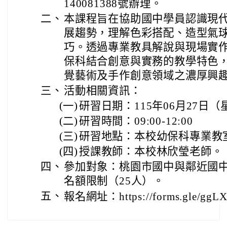
140081388號辦理。
二、
本課程旨在協助國中學員認識現
展趨勢，理解色彩搭配、造型氣
巧。透過專業教具解說與現場實
保科結合創意與實務的教學特色
覺藝術及手作創意領域之濃厚興
三、
活動相關資訊：
(一)
研習日期：115年06月27日
(二)
研習時間：09:00-12:00
(三)
研習地點：本校幼保科專業教
(四)
授課教師：本校林欣瑩老師。
四、
參加對象：桃園市國中與鄰近國中
名額限制（25人）。
五、
報名網址：https://forms.gle/gg