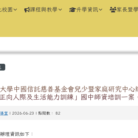
化校園
課程與教學
升學資訊
家長暨
區域
息
大學中國信託慈善基金會兒少暨家庭研究中心
OT正向人際及生活能力訓練」國中師資培訓一案
導室
| 2026-06-23 | 點閱數： 82
辦理資訊如下：