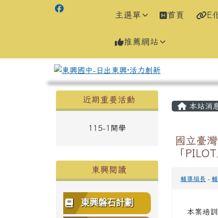
主選單
首頁
E
推薦網站
左邊區域內容
主內容
近期重要活動
本站消
115-1開學
國立臺灣
「PIL
東興閱讀
輔導組長
-
輔
東興磐石計劃
本案培訓