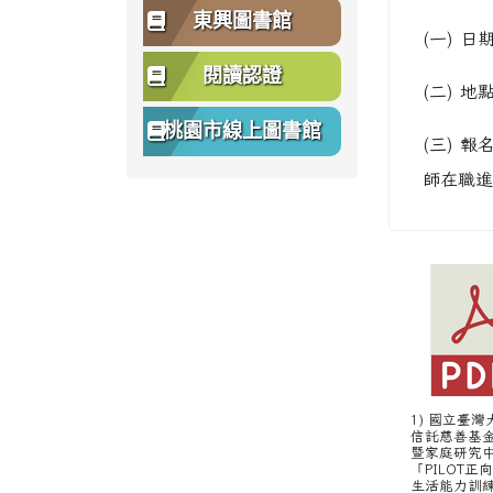
東興圖書館
(一) 
閱讀認證
(二) 
桃園市線上圖書館
(三) 
師在職進修
1) 國立臺
信託慈善基
暨家庭研究
「PILOT正
生活能力訓