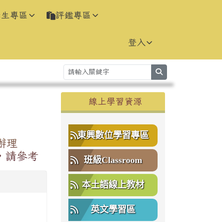
學生專區
評鑑專區
登入
search
右邊區域內容
線上學習資源
⏸
東興數位學習專區
辦理
，請參考
班級Classroom
本土語線上教材
英文學習區