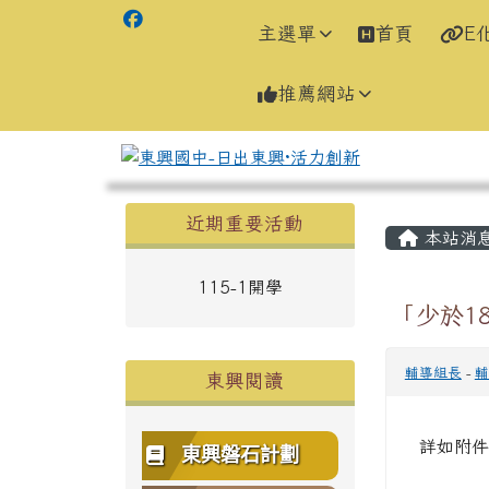
主選單
首頁
E
推薦網站
左邊區域內容
主內容
近期重要活動
本站消
115-1開學
「少於1
輔導組長
-
輔
東興閱讀
詳如附件
東興磐石計劃