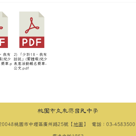
8，我有
2) 「少於18，我有
場)兒少
話說」(實體場)兒少
簡章.p
表意活動報名簡章-
公文.pdf
桃園市立東興國民中學
20048桃園市中壢區廣州路25號【
地圖
】
電話：03-458350