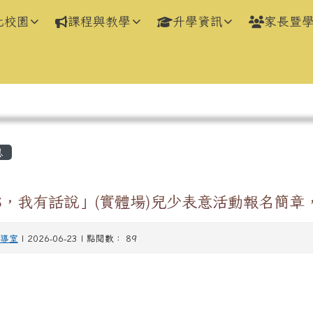
化校園
課程與教學
升學資訊
家長暨
區域
息
8，我有話說」(實體場)兒少表意活動報名簡章
導室
| 2026-06-23 | 點閱數： 89