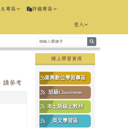
學生專區
評鑑專區
登入
search
右邊區域內容
線上學習資源
⏸
東興數位學習專區
，請參考
班級Classroom
本土語線上教材
英文學習區