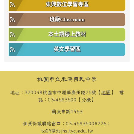
東興數位學習專區
班級Classroom
本土語線上教材
英文學習區
頁尾區域內容
桃園市立東興國民中學
地址：320048桃園市中壢區廣州路25號【
地圖
】
電
話：03-4583500【
分機
】
霸凌申訴
1953
個資保護聯絡窗口：03-4583500#226；
ta09@dsjhs.tyc.edu.tw