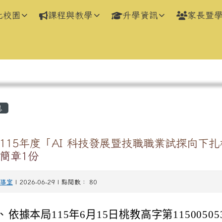
化校園
課程與教學
升學資訊
家長暨
區域
息
115年度「AI 科技發展暨技職職業試探向下
簡章1份
導室
| 2026-06-29 | 點閱數： 80
、
依據本局115年6月15日桃教高字第1150050