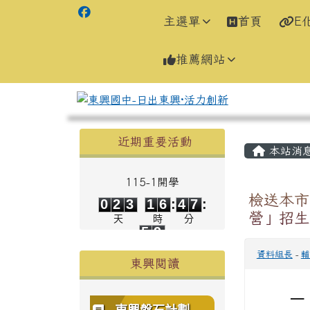
主選單
首頁
E
推薦網站
左邊區域內容
主內容
近期重要活動
本站消
115-1開學
0
2
3
1
6
4
7
檢送本市
0
2
3
1
6
:
4
7
:
5
9
營」招生
天
時
分
5
9
秒
資料組長
-
輔
東興閱讀
一