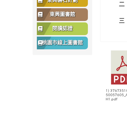
東興磐石計劃
二
東興圖書館
三
閱讀認證
桃園市線上圖書館
1) 3767351
50057605_
H1.pdf