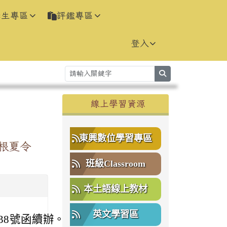
學生專區
評鑑專區
登入
search
右邊區域內容
線上學習資源
⏸
東興數位學習專區
扎根夏令
班級Classroom
本土語線上教材
英文學習區
538號函續辦。