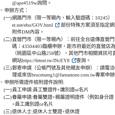
@ape4519w詢問。
、
申辦方式：
(一)
網路門市（限一等親內，輸入驗證碼：10245）：https
et.net/ebu/GOV.html
部份特殊方案須至指定網
附件DM內容。
(二)
直營門市（限一等親內）：前往全台遠傳直營門
碼：43504403臨櫃申辦，距市府最近的直營
（桃園區中山路258號），其他門市相關資訊可
網站https://fetnet.tw/lNcEY8
查詢。
(三)
郵寄申請（公帳門號及其他親友申辦）：請電洽093
理或來信brucetseng1@fareastone.com.tw專案申
、
申辦所需證件檢附證件說明:
(一)
員工申請:員工雙證件+識別證or名片
(二)
眷屬申請:眷屬雙證+親屬證明證件（例如身分證
+員工識別證or名片
(三)
退休人士:退休人士雙證+退休證