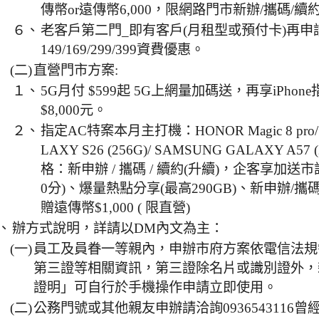
傳幣or遠傳幣6,000，限網路門市新辦/攜碼/續
６、
老客戶第二門_即有客戶(月租型或預付卡)再申請
149/169/299/399資費優惠。
(二)
直營門市方案:
１、
5G月付 $599起 5G上網量加碼送，再享iPho
$8,000元。
２、
指定AC特案本月主打機：HONOR Magic 8 pro/
LAXY S26 (256G)/ SAMSUNG GALAXY A57
格：新申辦 / 攜碼 / 續約(升續)，企客享加送市
0分)、爆量熱點分享(最高290GB)、新申辦/攜碼
贈遠傳幣$1,000 ( 限直營)
、
辦方式說明，詳請以DM內文為主：
(一)
員工及員眷一等親內，申辦市府方案依電信法規
第三證等相關資訊，第三證除名片或識別證外，
證明」可自行於手機操作申請立即使用。
(二)
公務門號或其他親友申辦請洽詢0936543116曾經