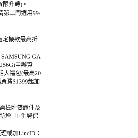
約(限升轉)。
第二門適用99/
ne指定機款最高折
 SAMSUNG GA
 (256G)申辦資
話大禮包(最高20
資費$1399起加
需檢附雙證件及
新增「E化勞保
理或加LineID：