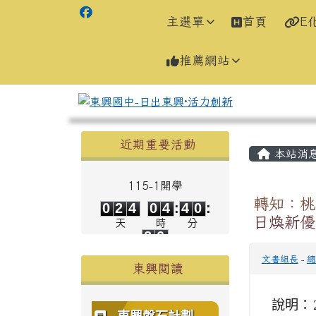
主選單
首頁
E
推薦網站
左邊區域內容
主內容
近期重要活動
本站消
115-1開學
0
2
4
0
4
4
0
轉知：桃
0
2
4
0
4
:
4
0
:
2
日煥新優
天
時
分
5
2
6
秒
文書組長
-
總
東興閱讀
說明：