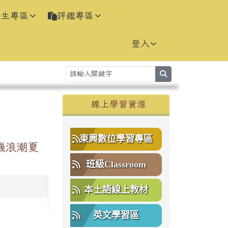
學生專區
評鑑專區
登入
search
右邊區域內容
線上學習資源
⏸
東興數位學習專區
機浪潮夏
班級Classroom
本土語線上教材
英文學習區