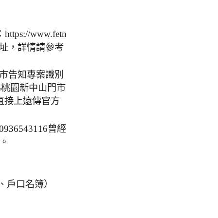
://www.fetn
址，詳情請參考
市告知專案識別
店為桃園新中山門市
直接上遠傳官方
6543116曾經
辦。
、戶口名簿）