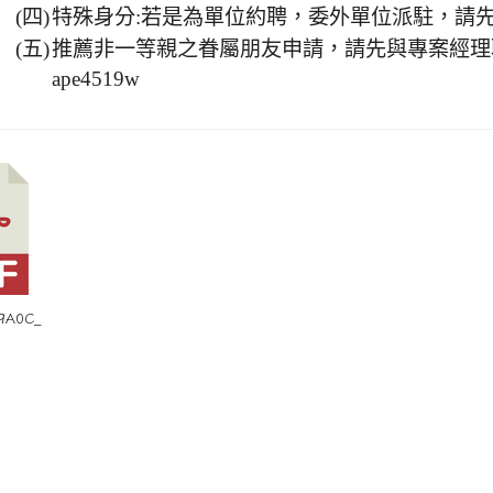
(四)
特殊身分:若是為單位約聘，委外單位派駐，請
(五)
推薦非一等親之眷屬朋友申請，請先與專案經理聯繫L
ape4519w
9A0C_