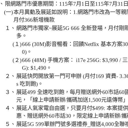
、
限網路門市優惠期間：115年7月1日至115年7月31
(一)
本月異動及展延如說明：1.網路門市改為一等親
月付366新增機款
１、
網路門市獨家~展延5G 666 全新登場，月付
多。
(１)
666 (30M)影音暢看：回饋Netflix 基本方案30
0)。
(２)
666 (48M) 手機方案： i17e 256G: $3,990 / 
G): $1,490。
２、
展延快閃開放第一門可申辦 (月付169 資費- 3.3
s 吃到飽)。
３、
展延499 全速吃到飽，每月贈送網外60市話60
元，「線上申請新辦/攜碼加送1,500元遠傳幣
４、
展延人氣家電自由選，只要月付$499: 本案提
惠、贈送網外60市話30，限定線上申請新辦/攜
５、
展延5G 599單辦門號多選禮券_贈送4,000全聯禮