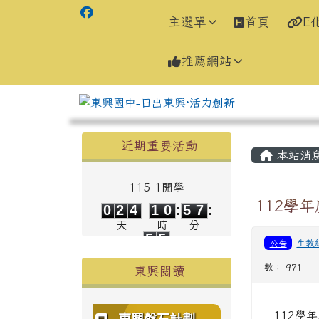
主選單
首頁
E
推薦網站
左邊區域內容
主內容
近期重要活動
本站消
115-1開學
0
2
4
1
0
5
7
112學
0
2
4
1
0
:
5
7
:
5
5
天
時
分
5
5
公告
生教
秒
數： 971
東興閱讀
112學