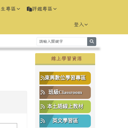
學生專區
評鑑專區
登入
search
右邊區域內容
線上學習資源
⏸
東興數位學習專區
班級Classroom
本土語線上教材
英文學習區