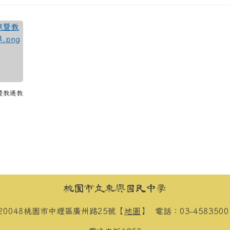
練暨教通教
桃園市立東興國民中學
20048桃園市中壢區廣州路25號【
地圖
】
電話：03-458350