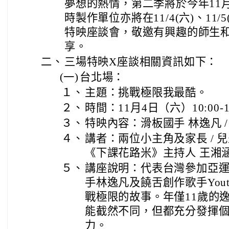
夢想的熱情，第二季將於今年11月2
時製作單位亦將在11/4(六)、11/5
特映座談會，敬邀有興趣的師生
享。
二、
三場特映X座談相關資訊如下：
(一)
台北場：
１、
主題：挑戰極限我最酷。
２、
時間：11月4日（六）10:00-1
３、
特映內容：滑板國手 林逸凡 /
４、
講者：兩位小主角及家長 / 兒
《下課花路米》主持人 王湘
５、
講座說明：代表台灣參加亞
手林逸凡及饒舌創作歌手Yout
戰極限的故事。年僅11歲的
能截然不同，但都充分發揮
力。