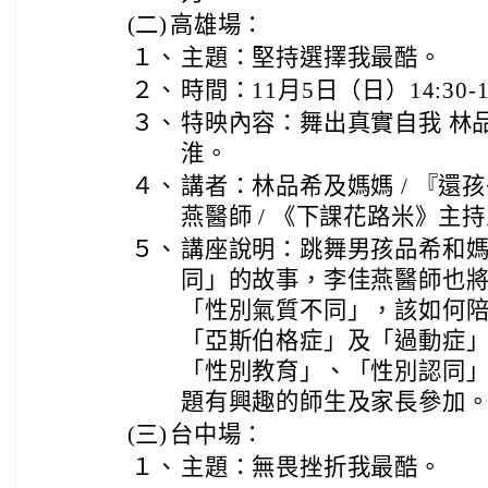
(二)
高雄場：
１、
主題：堅持選擇我最酷。
２、
時間：11月5日（日）14:30-16
３、
特映內容：舞出真實自我 林品
淮。
４、
講者：林品希及媽媽 / 『還
燕醫師 / 《下課花路米》主
５、
講座說明：跳舞男孩品希和
同」的故事，李佳燕醫師也
「性別氣質不同」，該如何
「亞斯伯格症」及「過動症
「性別教育」、「性別認同
題有興趣的師生及家長參加
(三)
台中場：
１、
主題：無畏挫折我最酷。