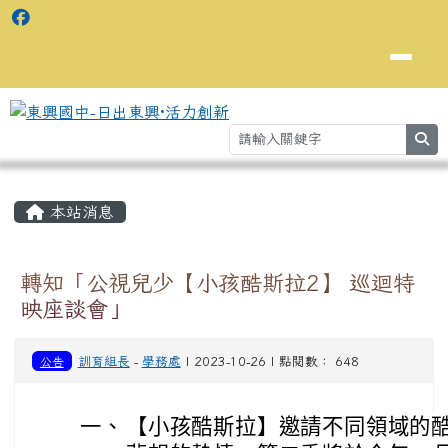
se
主內容區域
⏸
本站消息
轉知「公視兒少【小孩酷斯拉2】 巡迴特
映座談會」
公告
訓育組長
-
學務處
| 2023-10-26 | 點閱數： 648
一、
【小孩酷斯拉】邀請不同領域的