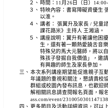
２、
時間：11月26日（日）14:00-
３、
特映內容：書寫障礙資優生 張
以淮。
４、
講者： 張翼升及家長 / 兒童諮
課花路米》主持人 王湘涵。
５、
講座說明：翼升有著讓他困
生，還有著一顆熱愛饒舌音
特殊兒的馬大元醫師，將以
殊孩子發掘自我價值」，邀
有興趣的師生及家長參加。
三、
本次系列講座期望能促進親子互
年議題的重視和關注，懇請貴校
群組或校園內發布訊息，也歡迎
解相關訊息請查閱報名頁面，報名連結：h
ass.com/event/231005030114713
四、
更多節目及活動詳細資訊，可以