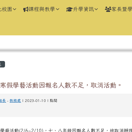
化校園
課程與教學
升學資訊
家長暨
區域
息
寒假學藝活動因報名人數不足，取消活動。
組長
-
教務處
| 2023-01-10 | 點閱
學藝活動(2/6~2/10)，七、八年級因報名人數不足，故取消辦