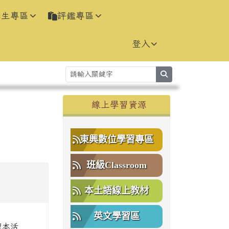
學生專區
評鑑專區
登入
search
右邊區域內容
線上學習資源
⏸
東興數位學習專區
班級Classroom
本土語線上教材
英文學習區
理本活