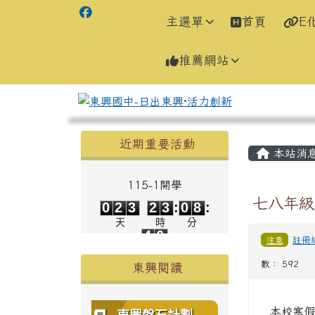
主選單
首頁
E
推薦網站
左邊區域內容
主內容
近期重要活動
本站消
115-1開學
0
2
3
2
3
0
8
七八年級
0
2
3
2
3
:
0
8
:
4
6
天
時
分
4
6
注意
註冊
秒
數： 592
東興閱讀
本校寒假