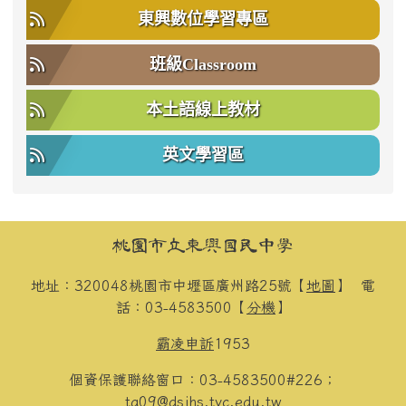
東興數位學習專區
班級Classroom
本土語線上教材
英文學習區
頁尾區域內容
桃園市立東興國民中學
地址：320048桃園市中壢區廣州路25號【
地圖
】
電
話：03-4583500【
分機
】
霸凌申訴
1953
個資保護聯絡窗口：03-4583500#226；
ta09@dsjhs.tyc.edu.tw