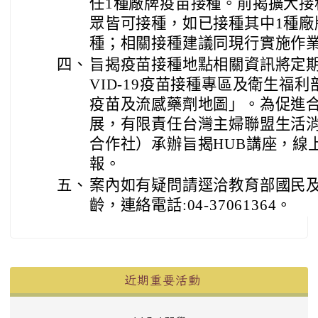
任1種廠牌疫苗接種。前揭擴大接
眾皆可接種，如已接種其中1種廠
種；相關接種建議同現行實施作
四、
旨揭疫苗接種地點相關資訊將定期
VID-19疫苗接種專區及衛生福
疫苗及流感藥劑地圖」。為促進
展，有限責任台灣主婦聯盟生活
合作社）承辦旨揭HUB講座，線
報。
五、
案內如有疑問請逕洽教育部國民
齡，連絡電話:04-37061364。
左邊區域內容
近期重要活動