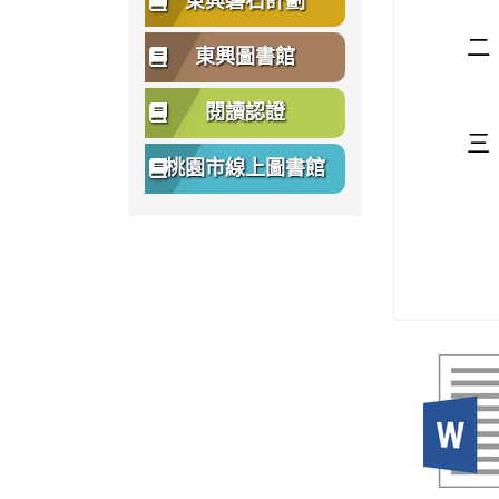
東興磐石計劃
二
東興圖書館
閱讀認證
三
桃園市線上圖書館