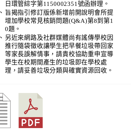
日環管綜字第1150002351號函辦理。
、
旨揭指引修訂版係新增前開說明會所提
增加學校常見核銷問題(Q&A)第8到第1
0題。
、
另近來網路及社群媒體尚有謠傳學校因
推行隨袋徵收讓學生把早餐垃圾帶回家
等家長誤解情事，請貴校協助重申宣導
學生在校期間產生的垃圾即在學校處
理，請妥善垃圾分類與確實資源回收。