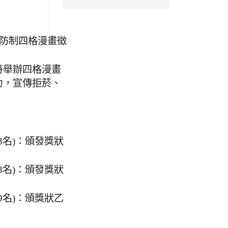
害防制四格漫畫徵
特舉辦四格漫畫
力，宣傳拒菸、
3名)：頒發獎狀
3名)：頒發獎狀
9名)：頒獎狀乙