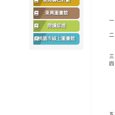
東興磐石計劃
東興圖書館
一
閱讀認證
二
桃園市線上圖書館
三
四
五