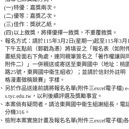
(一)
特優：嘉獎兩次。
(二)
優等：嘉獎乙次。
(三)
佳作：獎狀乙紙。
(四)
以上敘獎，將擇優擇一敘獎，不重覆敘獎。
、
報名方式：請於115年3月2日(星期一)起至115年3
下午五點前（郵戳為慿）將填妥之「報名表（如附
畫紙背面右下角處，連同親筆簽名之「著作權讓與
附件二）」一併親送或寄送至東興國中（地址：桃
路25號，東興國中衛生組收）；並請於信封外註明
格漫畫徵稿競賽」字樣。
、
另於作品送達前請將報名名單(附件三excel電子檔) e-mai
s.tyc.edu.tw，以利後續評選及獎勵事宜。
、
本案倘有疑問者，請洽東興國中衛生組謝組長，電話：(03
分機316。
、
檢附本案實施計畫及報名名單(附件三excel電子檔)各