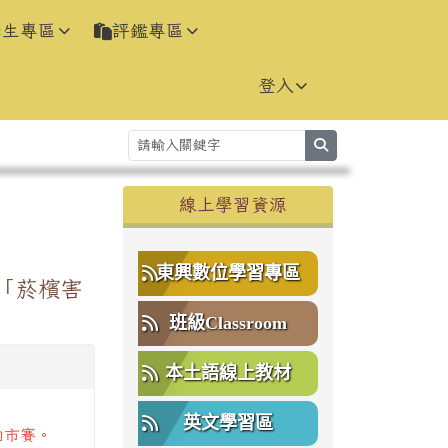
學生專區
評鑑專區
登入
search
右邊區域內容
線上學習資源
⏸
東興數位學習專區
「菸檳害
班級Classroom
本土語線上教材
英文學習區
加市賽。