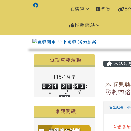
主選單
首頁
E
推薦網站
左邊區域內容
主內容
近期重要活動
本站消
115-1開學
0
2
4
2
1
4
3
本市東興
0
2
4
2
1
:
4
3
:
4
6
防制四格
天
時
分
4
6
秒
衛生組長
-
學
東興閱讀
有意參加