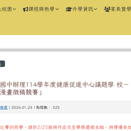
化校園
課程與教學
升學資訊
家長暨
區域
息
國中辦理114學年度健康促進中心議題學 校－
漫畫徵稿競賽」
務處
| 2026-01-23 | 點閱數： 525
比賽的同學，請於2/25前將作品交至學務處衛生組，將擇優參