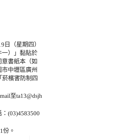
月19日（星期四）
件一）」黏貼於
同意書紙本（如
園市中壢區廣州
「菸檳害防制四
l至ta13@dsjh
)4583500
1份。