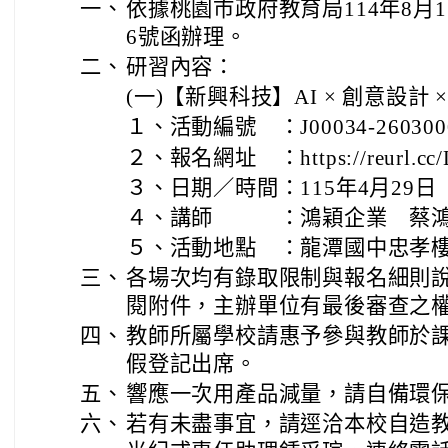
一、
依據桃園市政府教育局114年8月1日
6號函辦理。
二、
研習內容：
(一)【新興科技】AI × 創意設計
１、活動編號 ：J00034-260300
２、報名網址 ：https://reurl.cc/
３、日期／時間：115年4月29日（三）
４、講師 ：鴻穎企業 蔡鴻
５、活動地點 ：龍潭國中忠孝樓
三、
各場次均有錄取限制與報名細則
閱附件，主辦單位有最後審查之
四、
教師所屬學校請惠予參與教師於課
假登記出席。
五、
響應一次用產品減量，請自備環
六、
若有未盡事宜，請逕洽本校自造