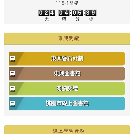
115-1開學
0
2
4
0
4
0
5
3
9
0
2
4
0
4
:
0
5
:
3
9
天
時
分
秒
東興閱讀
東興磐石計劃
東興圖書館
閱讀認證
桃園市線上圖書館
右邊區域內容
線上學習資源