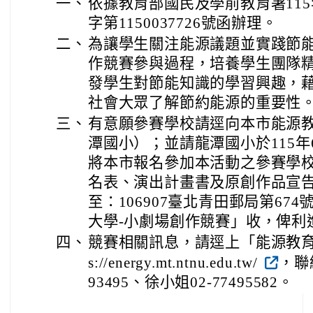
一、
依據教育部國民及學前教育署115
字第1150037726號函辦理。
二、
為讓學生關注能源議題並實踐節
作競賽參與過程，培養學生團隊
發學生對節能知識的學習興趣，
社會大眾了解節約能源的重要性
三、
有意願參賽學校請逕向本市能源
潭國小）；並請龍潭國小於115年
將本市報名參加本活動之參賽學
名表、演出計畫書及原創作品宣
至：106907臺北青田郵局第67
大學-小劇場創作競賽」收，俾利
四、
競賽相關訊息，請逕上「能源教育資
s://energy.mt.ntnu.edu.tw/
，聯
93495、徐小姐02-77495582。