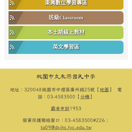
東興數位學習專區
班級Classroom
本土語線上教材
英文學習區
頁尾區域內容
桃園市立東興國民中學
地址：320048桃園市中壢區廣州路25號【
地圖
】
電
話：03-4583500【
分機
】
霸凌申訴
1953
個資保護聯絡窗口：03-4583500#226；
ta09@dsjhs.tyc.edu.tw