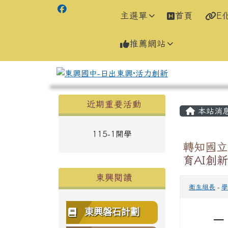
主選單
首頁
E
推薦網站
左邊區域內容
主內容
近期重要活動
本站消
115-1開學
轉知國立
育AI創
東興閱讀
衛生組長
-
學
東興磐石計劃
一