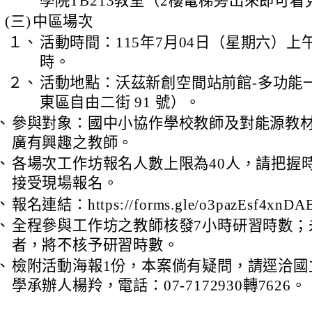
學院TB213教室（2樓電梯旁出來即可
(三)
中區場次
１、
活動時間：115年7月04日（星期六）上午
時。
２、
活動地點：沃茲新創空間站前館-多功能
東區自由二街 91 號）。
、
參與對象：國中小協作學校教師及對能源教材
廣有興趣之教師。
、
各場次工作坊報名人數上限為40人，請把握
接受現場報名。
、
報名連結：https://forms.gle/o3pazEsf4xnD
、
全程參與工作坊之教師核發7小時研習時數；
者，將不核予研習時數。
、
檢附活動海報1份，本案倘有疑問，請逕洽國
學承辦人楊羚，電話：07-7172930轉7626。