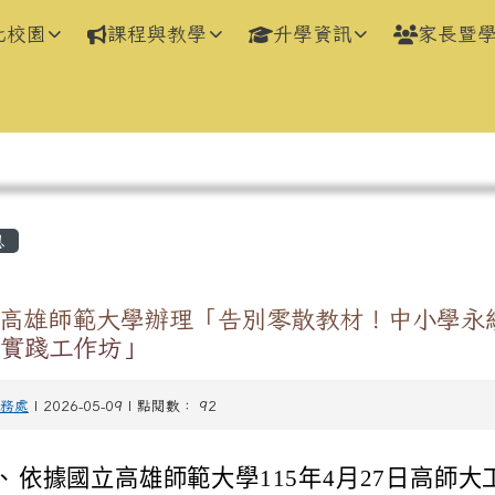
化校園
課程與教學
升學資訊
家長暨
區域
息
高雄師範大學辦理「告別零散教材！中小學永
新實踐工作坊」
務處
| 2026-05-09 | 點閱數： 92
、
依據國立高雄師範大學115年4月27日高師大工