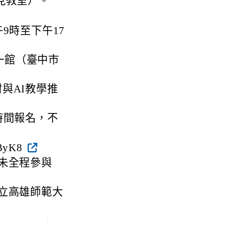
看見教室）。
9時至下午17
一館（臺中市
與AI教學推
時間報名，不
AByK8
未全程參與
立高雄師範大