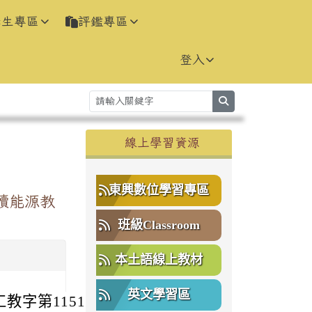
學生專區
評鑑專區
登入
search
右邊區域內容
線上學習資源
⏸
東興數位學習專區
續能源教
班級Classroom
本土語線上教材
英文學習區
教字第11510