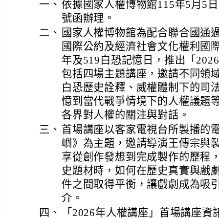
一、
依據國家人權博物館115年5月5日人
號函辦理。
二、
國家人權博物館為配合聯合國通
國際公約及經濟社會文化權利國際
年及519白恐記憶日，推出「20
包括四場主題講座，邀請不同領
白恐歷史詮釋、威權體制下的司
憶到當代戰爭情境下的人權議題
各界對人權的關注與對話。
三、
首場講座以客家電視台所製播的
嶼》為主題，邀請導演王傳宗與
享從創作發想到完成製作的歷程
史題材時，如何在歷史真實與戲
件之間取得平衡，讓戲劇成為吸
介。
四、
「2026年人權講座」首場講座資