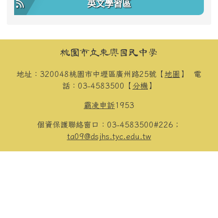
英文學習區
頁尾區域內容
桃園市立東興國民中學
地址：320048桃園市中壢區廣州路25號【
地圖
】
電
話：03-4583500【
分機
】
霸凌申訴
1953
個資保護聯絡窗口：03-4583500#226；
ta09@dsjhs.tyc.edu.tw